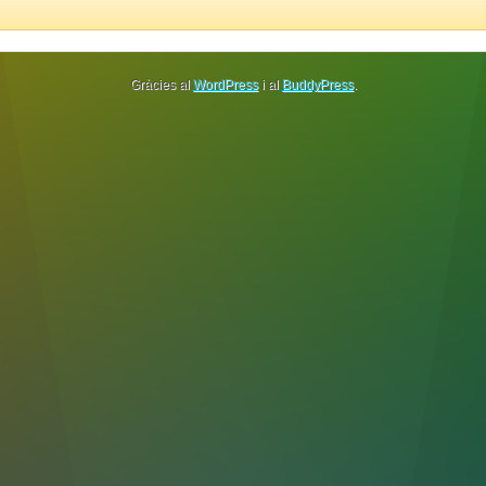
Gràcies al
WordPress
i al
BuddyPress
.