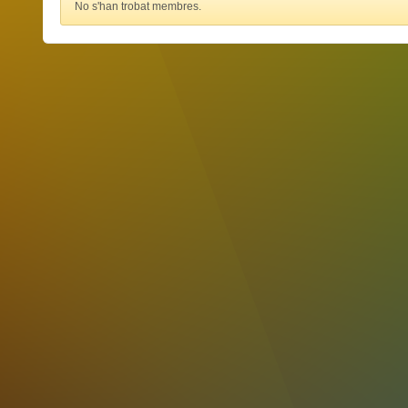
No s'han trobat membres.