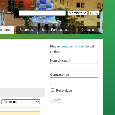
membres
Recursos
Sobre Parlacatala.org
Contacta
Please
create an account
to get
started.
Nom d'usuari
Contrasenya
Recorda'm
: