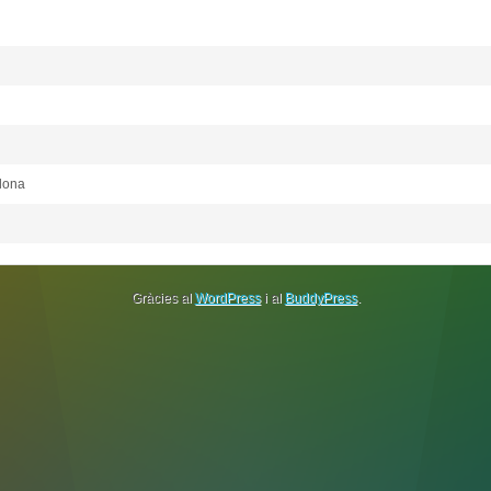
lona
Gràcies al
WordPress
i al
BuddyPress
.