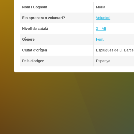
Nom i Cognom
Maria
Ets aprenent o voluntari?
Voluntari
Nivell de català
3 – Alt
Gènere
Fem.
Ciutat d'orígen
Esplugues de Ll. Barce
País d'orígen
Espanya