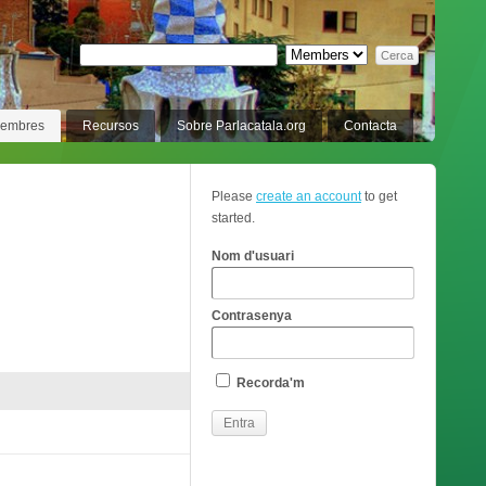
membres
Recursos
Sobre Parlacatala.org
Contacta
Please
create an account
to get
started.
Nom d'usuari
Contrasenya
Recorda'm