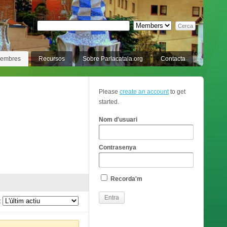
membres
Recursos
Sobre Parlacatala.org
Contacta
Please
create an account
to get
started.
Nom d'usuari
Contrasenya
Recorda'm
: