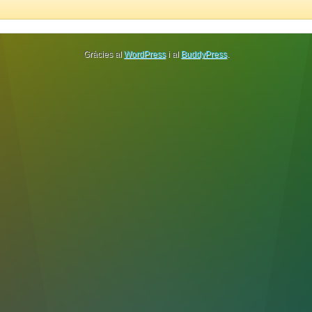
Gràcies al
WordPress
i al
BuddyPress
.