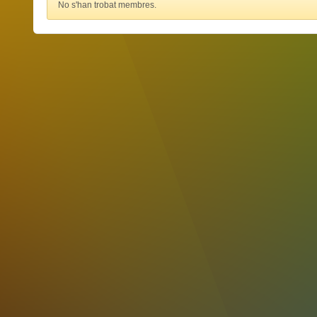
No s'han trobat membres.