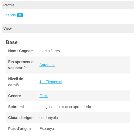
Profile
Friends
0
View
Base
Nom i Cognom
marlin flores
Ets aprenent o
Aprenent
voluntari?
Nivell de
1 – Elemental
català
Gènere
Fem.
Sobre mi
me gusta ria mucho aprenderlo
Ciutat d'orígen
cerdanyola
País d'orígen
Espanya