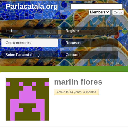
Parlacatala.org
Inici
Registre
Cerca membres
Recursos
Sobre Parlacatala.org
Contacta
marlin flores
Active fa 14 years, 4 months