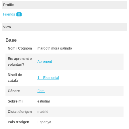
Profile
Friends
0
View
Base
Nom i Cognom
margoth mora galindo
Ets aprenent o
Aprenent
voluntari?
Nivell de
1 – Elemental
català
Gènere
Fem.
Sobre mi
estudiar
Ciutat d'orígen
madrid
País d'orígen
Espanya