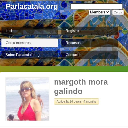
Parlacatala.org
Inici
Registre
Cerca membres
Recursos
Sobre Parlacatala.org
Contacta
margoth mora
galindo
Active fa 14 years, 4 months