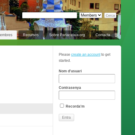
membres
Recursos
Sobre Parlacatala.org
Contacta
Please
create an account
to get
started.
Nom d'usuari
Contrasenya
Recorda'm