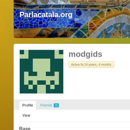
Parlacatala.org
modgids
Active fa 14 years, 4 months
Profile
Friends
0
View
Base