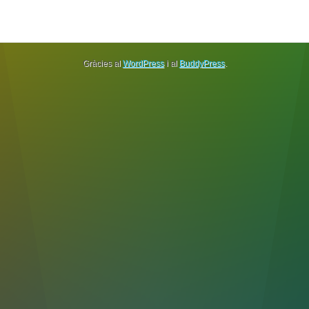
Gràcies al
WordPress
i al
BuddyPress
.