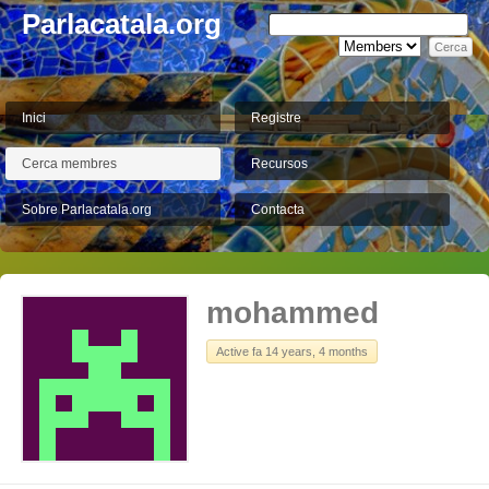
Parlacatala.org
Inici
Registre
Cerca membres
Recursos
Sobre Parlacatala.org
Contacta
mohammed
Active fa 14 years, 4 months