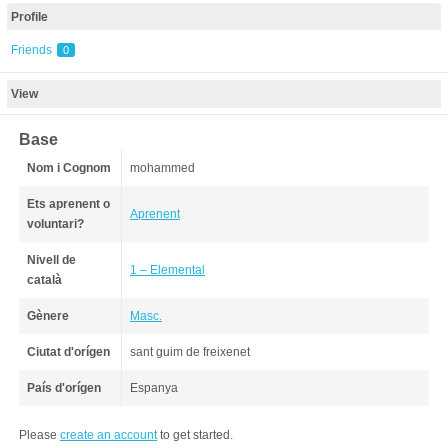
Profile
Friends
0
View
Base
Nom i Cognom
mohammed
Ets aprenent o
Aprenent
voluntari?
Nivell de
1 – Elemental
català
Gènere
Masc.
Ciutat d'orígen
sant guim de freixenet
País d'orígen
Espanya
Please
create an account
to get started.