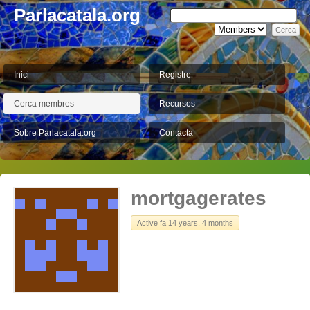
Parlacatala.org
Inici
Registre
Cerca membres
Recursos
Sobre Parlacatala.org
Contacta
mortgagerates
Active fa 14 years, 4 months