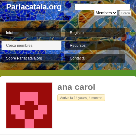
Parlacatala.org
Inici
Registre
Cerca membres
Recursos
Sobre Parlacatala.org
Contacta
ana carol
Active fa 14 years, 4 months