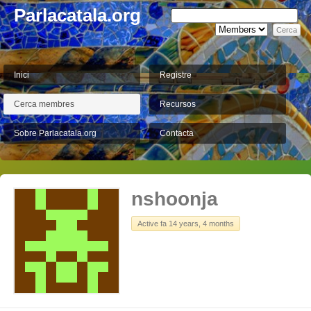
Parlacatala.org
Inici
Registre
Cerca membres
Recursos
Sobre Parlacatala.org
Contacta
nshoonja
Active fa 14 years, 4 months