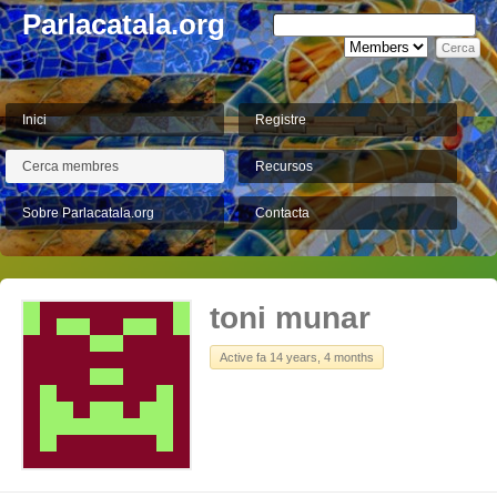
Parlacatala.org
Inici
Registre
Cerca membres
Recursos
Sobre Parlacatala.org
Contacta
toni munar
Active fa 14 years, 4 months