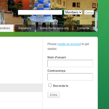
membres
Recursos
Sobre Parlacatala.org
Contacta
Please
create an account
to get
started.
Nom d'usuari
Contrasenya
Recorda'm