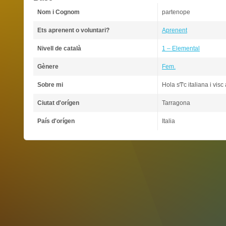
Nom i Cognom
partenope
Ets aprenent o voluntari?
Aprenent
Nivell de català
1 – Elemental
Gènere
Fem.
Sobre mi
Hola sͲc italiana i vis
Ciutat d'orígen
Tarragona
País d'orígen
Italia