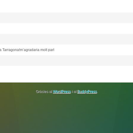
c a Tarragona!m’agradaria molt parl
Gràcies al
WordPress
i al
BuddyPress
.