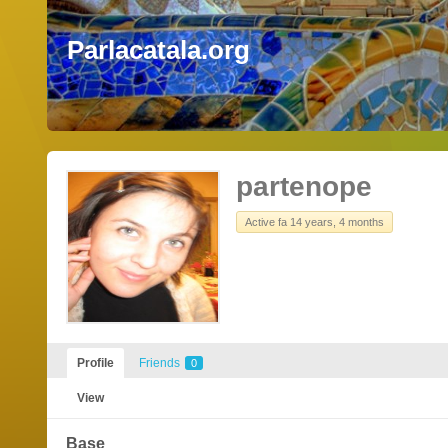
Parlacatala.org
partenope
Active fa 14 years, 4 months
Profile
Friends
0
View
Base