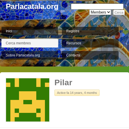
Parlacatala.org
Inici
Registre
Cerca membres
Recursos
Sobre Parlacatala.org
Contacta
Pilar
Active fa 14 years, 4 months