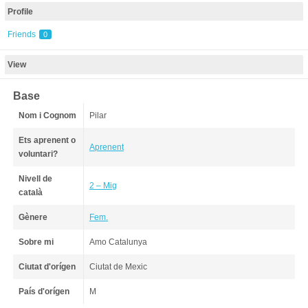
Profile
Friends
0
View
Base
Nom i Cognom
Pilar
Ets aprenent o
Aprenent
voluntari?
Nivell de
2 – Mig
català
Gènere
Fem.
Sobre mi
Amo Catalunya
Ciutat d'orígen
Ciutat de Mexic
País d'orígen
M