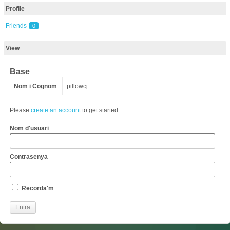
Profile
Friends
0
View
Base
Nom i Cognom
pillowcj
Please
create an account
to get started.
Nom d'usuari
Contrasenya
Recorda'm