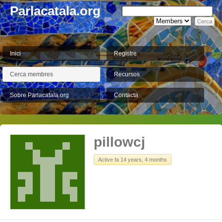
Parlacatala.org
Inici
Registre
Cerca membres
Recursos
Sobre Parlacatala.org
Contacta
pillowcj
Active fa 14 years, 4 months