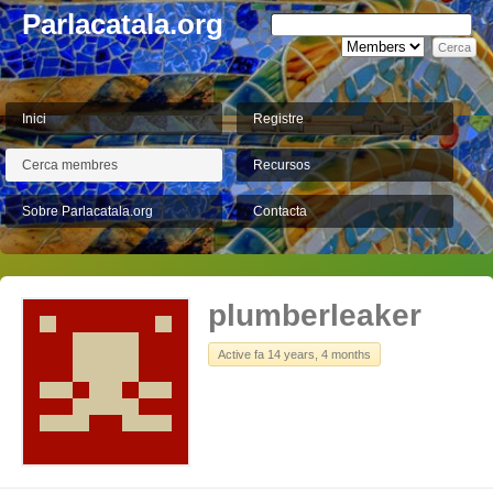
Parlacatala.org
Inici
Registre
Cerca membres
Recursos
Sobre Parlacatala.org
Contacta
plumberleaker
Active fa 14 years, 4 months