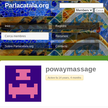
Parlacatala.org
Inici
Registre
Cerca membres
Recursos
Sobre Parlacatala.org
Contacta
powaymassage
Active fa 14 years, 4 months