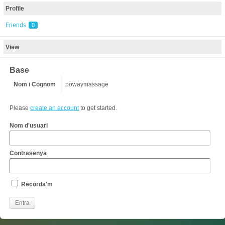
Profile
Friends
0
View
Base
Nom i Cognom
powaymassage
Please
create an account
to get started.
Nom d'usuari
Contrasenya
Recorda'm