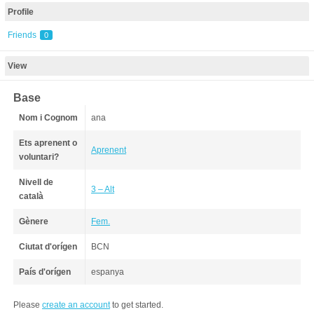
Profile
Friends
0
View
Base
Nom i Cognom
ana
Ets aprenent o
Aprenent
voluntari?
Nivell de
3 – Alt
català
Gènere
Fem.
Ciutat d'orígen
BCN
País d'orígen
espanya
Please
create an account
to get started.