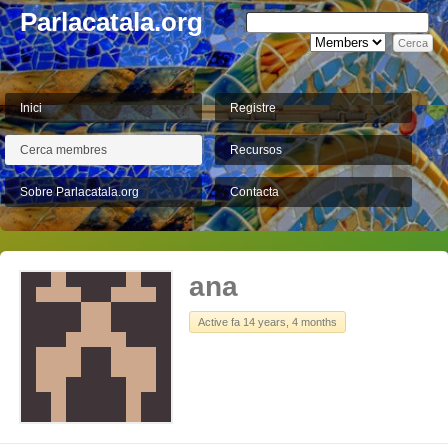
Parlacatala.org
Inici
Registre
Cerca membres
Recursos
Sobre Parlacatala.org
Contacta
ana
Active fa 14 years, 4 months