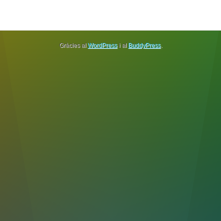
Gràcies al
WordPress
i al
BuddyPress
.