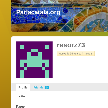
Parlacatala.org
resorz73
Active fa 14 years, 4 months
Profile
Friends
0
View
Base