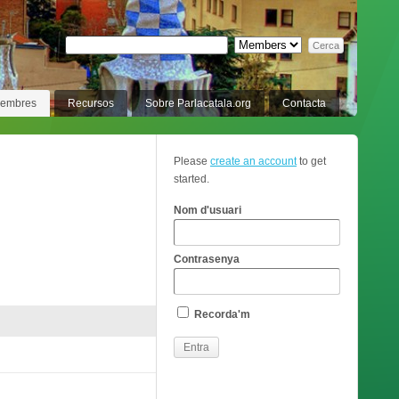
membres
Recursos
Sobre Parlacatala.org
Contacta
Please
create an account
to get
started.
Nom d'usuari
Contrasenya
Recorda'm