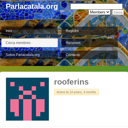
Parlacatala.org
Inici
Registre
Cerca membres
Recursos
Sobre Parlacatala.org
Contacta
rooferins
Active fa 14 years, 4 months