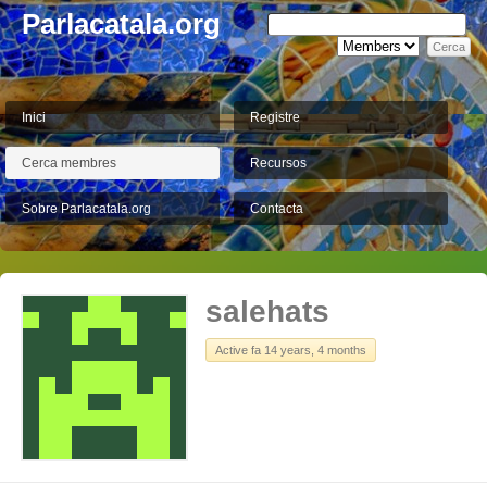
Parlacatala.org
Inici
Registre
Cerca membres
Recursos
Sobre Parlacatala.org
Contacta
salehats
Active fa 14 years, 4 months