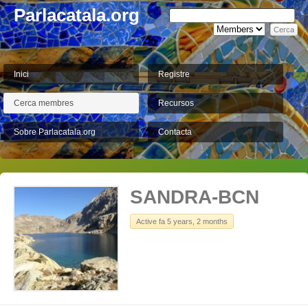
Parlacatala.org
Inici
Registre
Cerca membres
Recursos
Sobre Parlacatala.org
Contacta
SANDRA-BCN
Active fa 5 years, 2 months