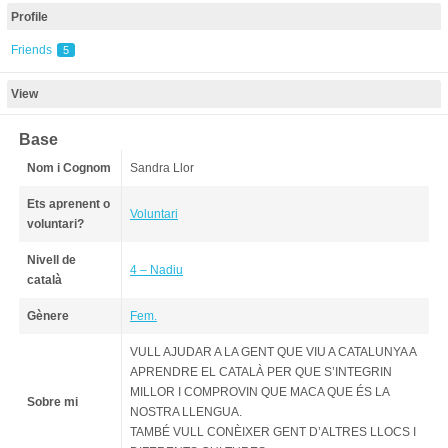
Profile
Friends
5
View
Base
Nom i Cognom
Sandra Llor
Ets aprenent o
Voluntari
voluntari?
Nivell de
4 – Nadiu
català
Gènere
Fem.
VULL AJUDAR A LA GENT QUE VIU A CATALUNYA A
APRENDRE EL CATALÀ PER QUE S’INTEGRIN
MILLOR I COMPROVIN QUE MACA QUE ÉS LA
Sobre mi
NOSTRA LLENGUA.
TAMBÉ VULL CONÈIXER GENT D’ALTRES LLOCS I