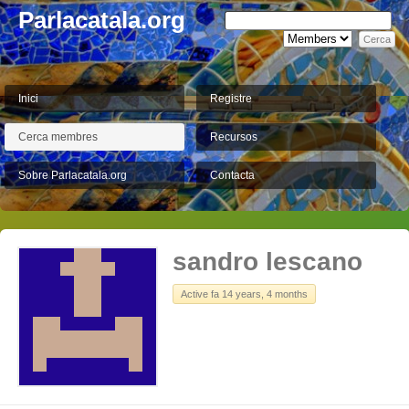
Parlacatala.org
Inici
Registre
Cerca membres
Recursos
Sobre Parlacatala.org
Contacta
sandro lescano
Active fa 14 years, 4 months