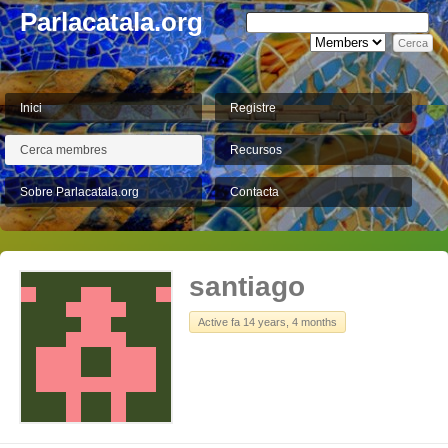
Parlacatala.org
Inici
Registre
Cerca membres
Recursos
Sobre Parlacatala.org
Contacta
santiago
Active fa 14 years, 4 months