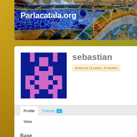
Parlacatala.org
sebastian
Active fa 14 years, 4 months
Profile
Friends
0
View
Base