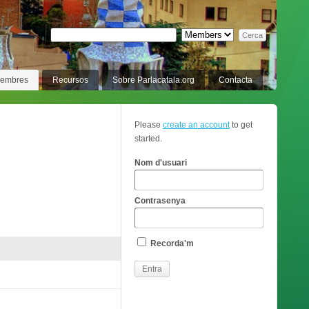
membres
Recursos
Sobre Parlacatala.org
Contacta
Please
create an account
to get
started.
Nom d'usuari
Contrasenya
Recorda'm