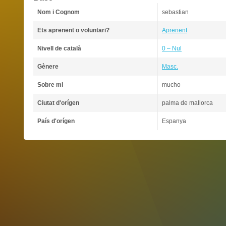
Nom i Cognom
sebastian
Ets aprenent o voluntari?
Aprenent
Nivell de català
0 – Nul
Gènere
Masc.
Sobre mi
mucho
Ciutat d'orígen
palma de mallorca
País d'orígen
Espanya