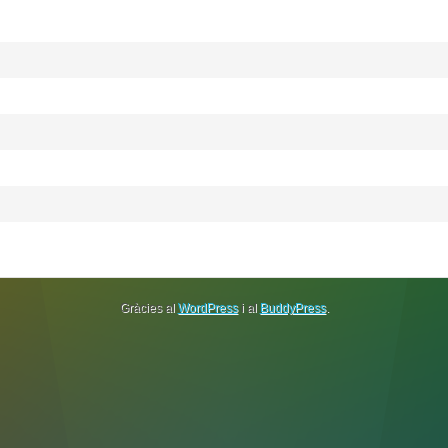
Gràcies al
WordPress
i al
BuddyPress
.