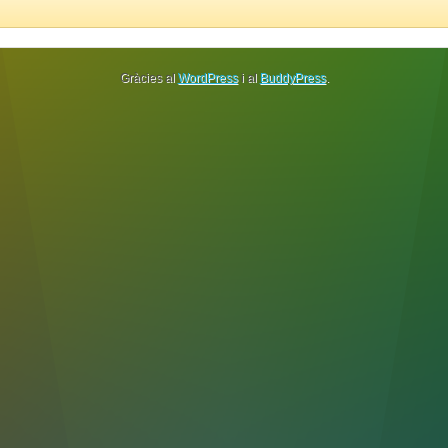
Gràcies al
WordPress
i al
BuddyPress
.