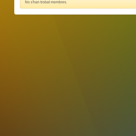
No s'han trobat membres.