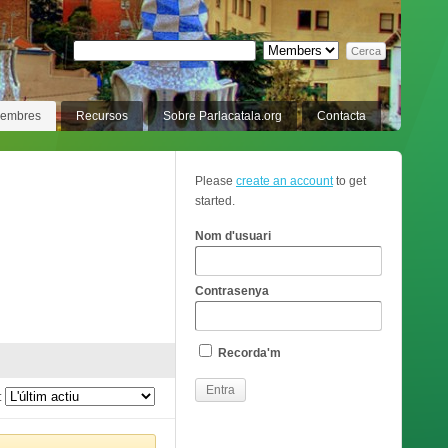
membres
Recursos
Sobre Parlacatala.org
Contacta
Please
create an account
to get
started.
Nom d'usuari
Contrasenya
Recorda'm
: