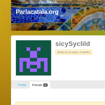
Parlacatala.org
sicySyclild
Active fa 14 years, 4 months
Profile
Friends
0