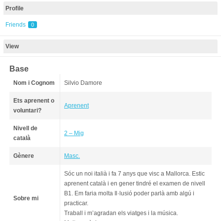
Profile
Friends
0
View
Base
Nom i Cognom
Silvio Damore
Ets aprenent o
Aprenent
voluntari?
Nivell de
2 – Mig
català
Gènere
Masc.
Sóc un noi italià i fa 7 anys que visc a Mallorca. Estic
aprenent català i en gener tindré el examen de nivell
B1. Em faria molta Il·lusió poder parlà amb algú i
Sobre mi
practicar.
Traball i m’agradan els viatges i la música.