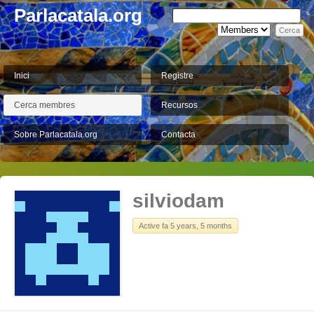
Parlacatala.org
Inici
Registre
Cerca membres
Recursos
Sobre Parlacatala.org
Contacta
silviodam
Active fa 5 years, 5 months