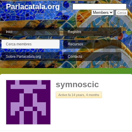
Parlacatala.org
Inici
Registre
Cerca membres
Recursos
Sobre Parlacatala.org
Contacta
symnoscic
Active fa 14 years, 4 months