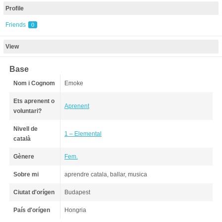
Profile
Friends
0
View
Base
Nom i Cognom
Emoke
Ets aprenent o
Aprenent
voluntari?
Nivell de
1 – Elemental
català
Gènere
Fem.
Sobre mi
aprendre catala, ballar, musica
Ciutat d'orígen
Budapest
País d'orígen
Hongria