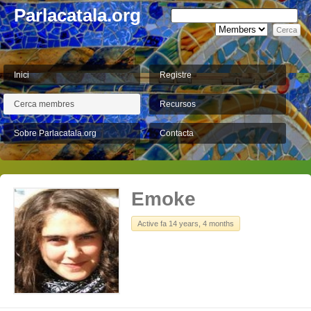
Parlacatala.org
Inici
Registre
Cerca membres
Recursos
Sobre Parlacatala.org
Contacta
Emoke
Active fa 14 years, 4 months