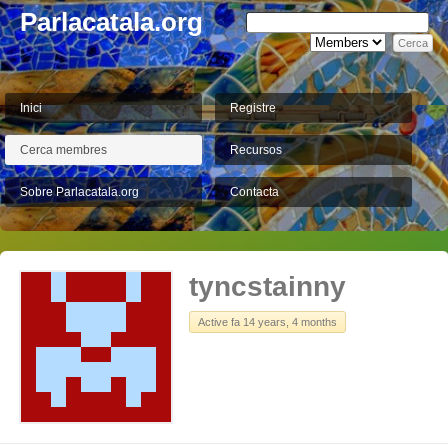
Parlacatala.org
Inici
Registre
Cerca membres
Recursos
Sobre Parlacatala.org
Contacta
tyncstainny
Active fa 14 years, 4 months