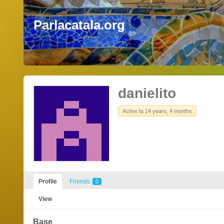
Parlacatala.org
danielito
Active fa 14 years, 4 months
Profile
Friends
0
View
Base