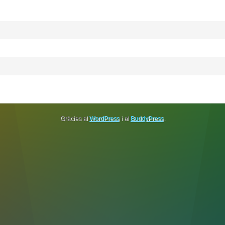
Gràcies al
WordPress
i al
BuddyPress
.