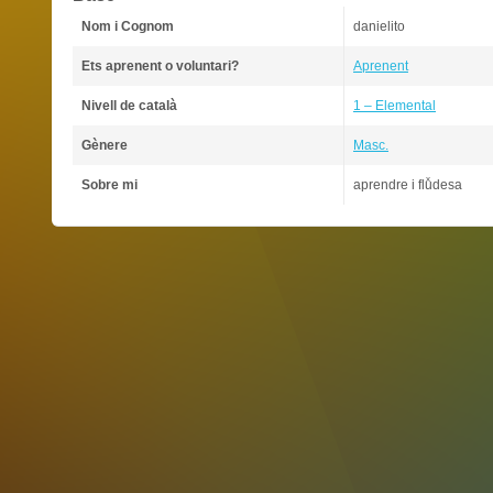
Nom i Cognom
danielito
Ets aprenent o voluntari?
Aprenent
Nivell de català
1 – Elemental
Gènere
Masc.
Sobre mi
aprendre i fluͯdesa