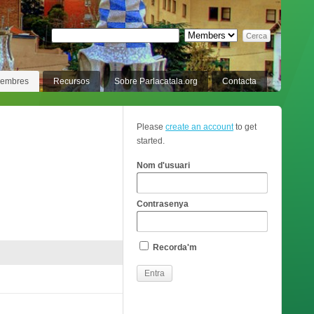
membres
Recursos
Sobre Parlacatala.org
Contacta
Please
create an account
to get
started.
Nom d'usuari
Contrasenya
Recorda'm