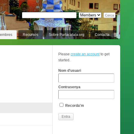
membres
Recursos
Sobre Parlacatala.org
Contacta
Please
create an account
to get
started.
Nom d'usuari
Contrasenya
Recorda'm