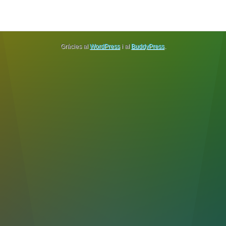
Gràcies al
WordPress
i al
BuddyPress
.