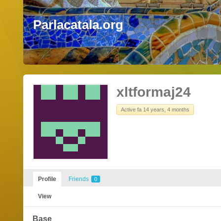
Parlacatala.org
xltformaj24
Active fa 14 years, 4 months
Profile
Friends
0
View
Base