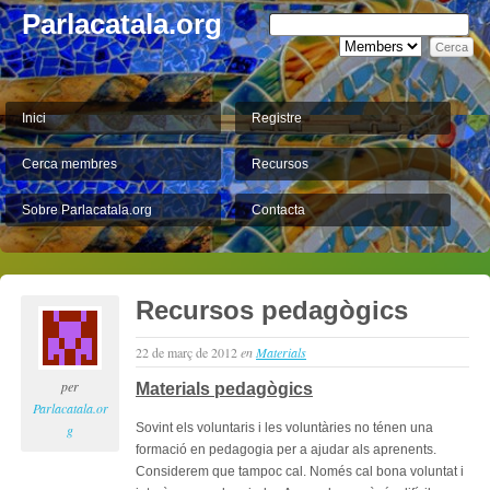
Parlacatala.org
Inici
Registre
Cerca membres
Recursos
Sobre Parlacatala.org
Contacta
Recursos pedagògics
22 de març de 2012
en
Materials
per
Materials pedagògics
Parlacatala.or
Sovint els voluntaris i les voluntàries no ténen una
g
formació en pedagogia per a ajudar als aprenents.
Considerem que tampoc cal. Només cal bona voluntat i