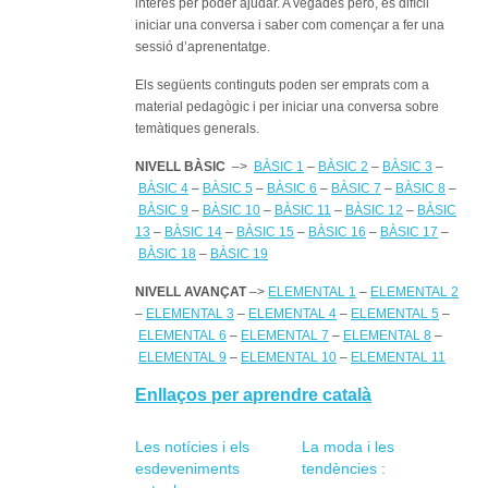
interès per poder ajudar. A vegades però, és difícil
iniciar una conversa i saber com començar a fer una
sessió d’aprenentatge.
Els següents continguts poden ser emprats com a
material pedagògic i per iniciar una conversa sobre
temàtiques generals.
NIVELL BÀSIC
–>
BÀSIC 1
–
BÀSIC 2
–
BÀSIC 3
–
BÀSIC 4
–
BÀSIC 5
–
BÀSIC 6
–
BÀSIC 7
–
BÀSIC 8
–
BÀSIC 9
–
BÀSIC 10
–
BÀSIC 11
–
BÀSIC 12
–
BÀSIC
13
–
BÀSIC 14
–
BÀSIC 15
–
BÀSIC 16
–
BÀSIC 17
–
BÀSIC 18
–
BÀSIC 19
NIVELL AVANÇAT
–>
ELEMENTAL 1
–
ELEMENTAL 2
–
ELEMENTAL 3
–
ELEMENTAL 4
–
ELEMENTAL 5
–
ELEMENTAL 6
–
ELEMENTAL 7
–
ELEMENTAL 8
–
ELEMENTAL 9
–
ELEMENTAL 10
–
ELEMENTAL 11
Enllaços per aprendre català
Les notícies i els
La moda i les
esdeveniments
tendències :