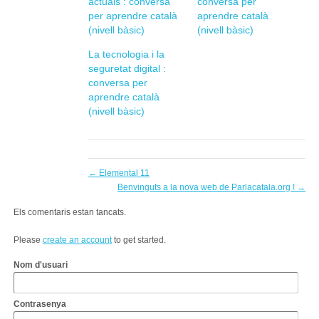
actuals : conversa
conversa per
per aprendre català
aprendre català
(nivell bàsic)
(nivell bàsic)
La tecnologia i la
seguretat digital :
conversa per
aprendre català
(nivell bàsic)
←
Elemental 11
Benvinguts a la nova web de Parlacatala.org !
→
Els comentaris estan tancats.
Please
create an account
to get started.
Nom d'usuari
Contrasenya