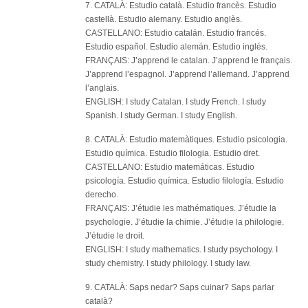
7. CATALÀ: Estudio català. Estudio francès. Estudio
castellà. Estudio alemany. Estudio anglès.
CASTELLANO: Estudio catalán. Estudio francés.
Estudio español. Estudio alemán. Estudio inglés.
FRANÇAIS: J’apprend le catalan. J’apprend le français.
J’apprend l’espagnol. J’apprend l’allemand. J’apprend
l’anglais.
ENGLISH: I study Catalan. I study French. I study
Spanish. I study German. I study English.
8. CATALÀ: Estudio matemàtiques. Estudio psicologia.
Estudio química. Estudio filologia. Estudio dret.
CASTELLANO: Estudio matemáticas. Estudio
psicología. Estudio química. Estudio filología. Estudio
derecho.
FRANÇAIS: J’étudie les mathématiques. J’étudie la
psychologie. J’étudie la chimie. J’étudie la philologie.
J’étudie le droit.
ENGLISH: I study mathematics. I study psychology. I
study chemistry. I study philology. I study law.
9. CATALÀ: Saps nedar? Saps cuinar? Saps parlar
català?