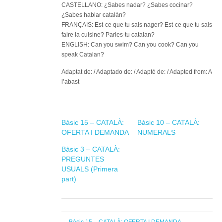
CASTELLANO: ¿Sabes nadar? ¿Sabes cocinar?
¿Sabes hablar catalán?
FRANÇAIS: Est-ce que tu sais nager? Est-ce que tu sais
faire la cuisine? Parles-tu catalan?
ENGLISH: Can you swim? Can you cook? Can you
speak Catalan?
Adaptat de: / Adaptado de: / Adapté de: / Adapted from: A
l’abast
Bàsic 15 – CATALÀ:
Bàsic 10 – CATALÀ:
OFERTA I DEMANDA
NUMERALS
Bàsic 3 – CATALÀ:
PREGUNTES
USUALS (Primera
part)