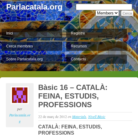
Parlacatala.org
Inici
Registre
Cerca membres
Recursos
Sobre Parlacatala.org
Contacta
Bàsic 16 – CATALÀ:
FEINA, ESTUDIS,
PROFESSIONS
per
Parlacatala.or
22 de març de 2012
en
Materials
,
Nivell Bàsic
g
CATALÀ: FEINA, ESTUDIS,
PROFESSIONS