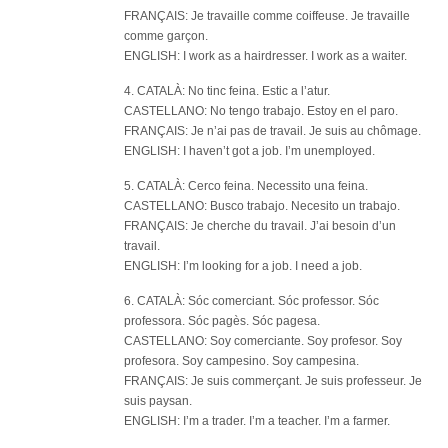
FRANÇAIS: Je travaille comme coiffeuse. Je travaille
comme garçon.
ENGLISH: I work as a hairdresser. I work as a waiter.
4. CATALÀ: No tinc feina. Estic a l’atur.
CASTELLANO: No tengo trabajo. Estoy en el paro.
FRANÇAIS: Je n’ai pas de travail. Je suis au chômage.
ENGLISH: I haven’t got a job. I’m unemployed.
5. CATALÀ: Cerco feina. Necessito una feina.
CASTELLANO: Busco trabajo. Necesito un trabajo.
FRANÇAIS: Je cherche du travail. J’ai besoin d’un
travail.
ENGLISH: I’m looking for a job. I need a job.
6. CATALÀ: Sóc comerciant. Sóc professor. Sóc
professora. Sóc pagès. Sóc pagesa.
CASTELLANO: Soy comerciante. Soy profesor. Soy
profesora. Soy campesino. Soy campesina.
FRANÇAIS: Je suis commerçant. Je suis professeur. Je
suis paysan.
ENGLISH: I’m a trader. I’m a teacher. I’m a farmer.