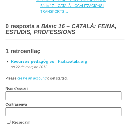
←
Bàsic 15 – CATALÀ: OFERTA I DEMANDA
Bàsic 17 – CATALÀ: LOCALITZACIONS I
TRANSPORTS
→
0 resposta a
Bàsic 16 – CATALÀ: FEINA,
ESTUDIS, PROFESSIONS
1 retroenllaç
Recursos pedagògics | Parlacatala.org
on 22 de març de 2012
Please
create an account
to get started.
Nom d'usuari
Contrasenya
Recorda'm