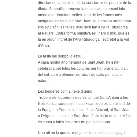
directament amb el sol, és la constant més popular de la
diada. Simbolitza renovar la nostra vida cremant tota
mena d’andròmines velles. Una de les formes més
antiga de foc ritual de Sant Joan, que ens ha arribat viva
fins avui són les falles, avui se’n fan a l’Alta Ribagorça i
al Pallars. L’altra forma primitiva és l’haro o mai, que es
fa en algún indret de l’Alta Ribagorça i sobretot a la Val
d’Aran.
La festa del solstici d’estiu:
A casa nostra anomenada de Sant Joan, ha estat
celebrada per totes les cultures per honorar el punt alt
del sol, com a element de vida i de caliu per tota la
natura.
Les fogueres com a nexe d’unió:
Trobem els foguerons que es fan per Sant Antoni a les
Illes, les barraques del mateix sant que es fan al sud de
la Franja de Ponent, la nit de foc d’Alacant, el Sant Joan
a l’Alguer… La nit de Sant Joan és la festa en que el foc
és comú a totes les terres de parla catalana.
Una nit en la que es menja, es beu, es balla, es juga