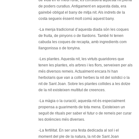
de vida en el medi rural, es considera aquesta nit plena
de poders curatius. Antigament en aquesta data, era
gairebé obligat el bany de mitja nit. Als indrets de la
costa segueix éssent molt comú aquest bany.
-La menja tradicional d’aquesta diada són les coques
de fruita, de pinyons o de llardons. També hi tenen
cabuda les coques de recapta, amb ingredients com
llangonissa o de tonyina.
-Les plantes. Aquesta nit, les virtuts guaridores que
tenen les plantes, els arbres i les flors, serveixen per als
més diversos remeis. Actualment encara hi han
herbolaris que van a collir herbes la nit del solstici o la
nit de Sant Joan. Sobre les plantes collides a les dotze
de la nit existeixen multitut de creences.
-La màgia o la curació; aquesta nit és especialment
propensa a guariments de tota mena. Existeixen un
seguit de rituals per saber el futur o de remeis per curar
les dolències més diverses.
-La fertilitat. En ser una festa dedicada al sol i el
moment del ple de la natura, la nit de Sant Joan