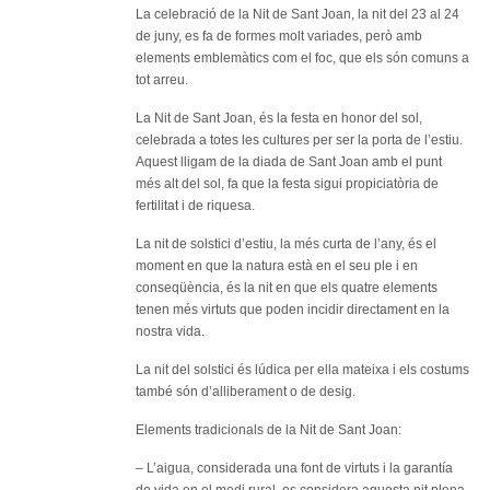
La celebració de la Nit de Sant Joan, la nit del 23 al 24
de juny, es fa de formes molt variades, però amb
elements emblemàtics com el foc, que els són comuns a
tot arreu.
La Nit de Sant Joan, és la festa en honor del sol,
celebrada a totes les cultures per ser la porta de l’estiu.
Aquest lligam de la diada de Sant Joan amb el punt
més alt del sol, fa que la festa sigui propiciatòria de
fertilitat i de riquesa.
La nit de solstici d’estiu, la més curta de l’any, és el
moment en que la natura està en el seu ple i en
conseqüència, és la nit en que els quatre elements
tenen més virtuts que poden incidir directament en la
nostra vida.
La nit del solstici és lúdica per ella mateixa i els costums
també són d’alliberament o de desig.
Elements tradicionals de la Nit de Sant Joan:
– L’aigua, considerada una font de virtuts i la garantía