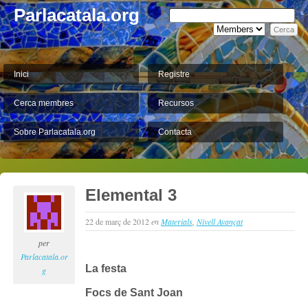
Parlacatala.org
Inici
Registre
Cerca membres
Recursos
Sobre Parlacatala.org
Contacta
Elemental 3
22 de març de 2012
en
Materials
,
Nivell Avançat
per
Parlacatala.or
La festa
g
Focs de Sant Joan