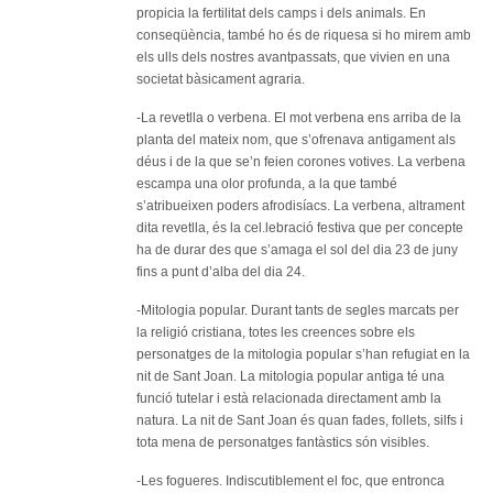
propicia la fertilitat dels camps i dels animals. En
conseqüència, també ho és de riquesa si ho mirem amb
els ulls dels nostres avantpassats, que vivien en una
societat bàsicament agraria.
-La revetlla o verbena. El mot verbena ens arriba de la
planta del mateix nom, que s’ofrenava antigament als
déus i de la que se’n feien corones votives. La verbena
escampa una olor profunda, a la que també
s’atribueixen poders afrodisíacs. La verbena, altrament
dita revetlla, és la cel.lebració festiva que per concepte
ha de durar des que s’amaga el sol del dia 23 de juny
fins a punt d’alba del dia 24.
-Mitologia popular. Durant tants de segles marcats per
la religió cristiana, totes les creences sobre els
personatges de la mitologia popular s’han refugiat en la
nit de Sant Joan. La mitologia popular antiga té una
funció tutelar i està relacionada directament amb la
natura. La nit de Sant Joan és quan fades, follets, silfs i
tota mena de personatges fantàstics són visibles.
-Les fogueres. Indiscutiblement el foc, que entronca