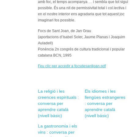
amb foc, el temps acompanya … i sembla que tot sigui
possible. És una nit de permissivitat total i col.lectiva i
en el nostre interior ens agradaria que tot aquest joc
imaginari fos possible.
Focs de Sant Joan, de Jan Grau
(aportacions d’Isabel Soler, Jaume Planas i Joaquim
Auladell)
Ponència 2n congrés de cultura tradicional i popular
catalana BCN, 1995
Feu clic per accedir a focsdesantjoan.pdf
La religió i les
Els idiomes i les
creences espirituals :
llengües estrangeres
conversa per
: conversa per
aprendre català
aprendre català
(nivell bàsic)
(nivell bàsic)
La gastronomia i els
vins : conversa per