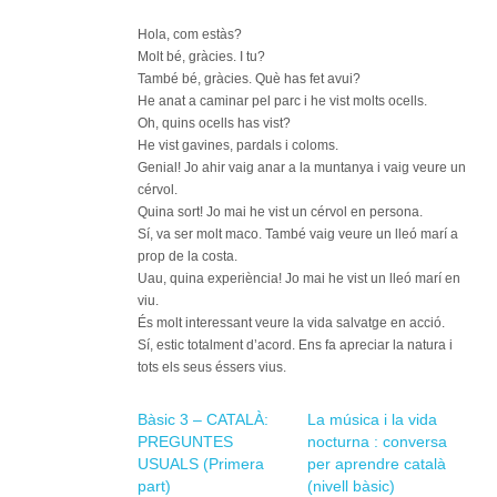
Hola, com estàs?
Molt bé, gràcies. I tu?
També bé, gràcies. Què has fet avui?
He anat a caminar pel parc i he vist molts ocells.
Oh, quins ocells has vist?
He vist gavines, pardals i coloms.
Genial! Jo ahir vaig anar a la muntanya i vaig veure un
cérvol.
Quina sort! Jo mai he vist un cérvol en persona.
Sí, va ser molt maco. També vaig veure un lleó marí a
prop de la costa.
Uau, quina experiència! Jo mai he vist un lleó marí en
viu.
És molt interessant veure la vida salvatge en acció.
Sí, estic totalment d’acord. Ens fa apreciar la natura i
tots els seus éssers vius.
Bàsic 3 – CATALÀ:
La música i la vida
PREGUNTES
nocturna : conversa
USUALS (Primera
per aprendre català
part)
(nivell bàsic)