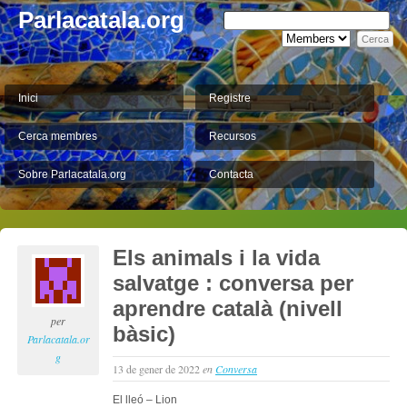
Parlacatala.org
Inici
Registre
Cerca membres
Recursos
Sobre Parlacatala.org
Contacta
Els animals i la vida
salvatge : conversa per
aprendre català (nivell
per
bàsic)
Parlacatala.or
g
13 de gener de 2022
en
Conversa
El lleó – Lion