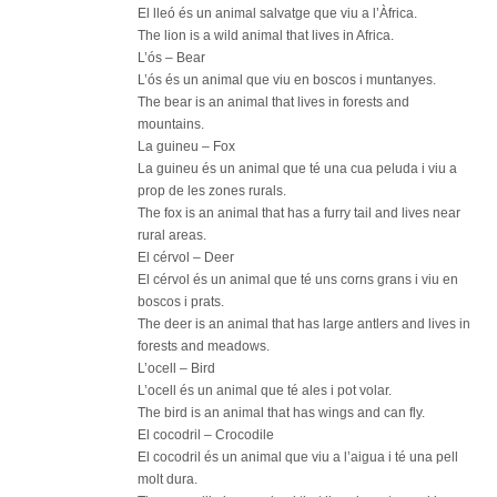
El lleó és un animal salvatge que viu a l’Àfrica.
The lion is a wild animal that lives in Africa.
L’ós – Bear
L’ós és un animal que viu en boscos i muntanyes.
The bear is an animal that lives in forests and
mountains.
La guineu – Fox
La guineu és un animal que té una cua peluda i viu a
prop de les zones rurals.
The fox is an animal that has a furry tail and lives near
rural areas.
El cérvol – Deer
El cérvol és un animal que té uns corns grans i viu en
boscos i prats.
The deer is an animal that has large antlers and lives in
forests and meadows.
L’ocell – Bird
L’ocell és un animal que té ales i pot volar.
The bird is an animal that has wings and can fly.
El cocodril – Crocodile
El cocodril és un animal que viu a l’aigua i té una pell
molt dura.