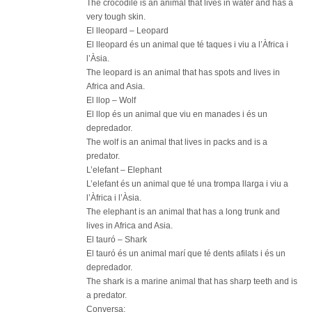
The crocodile is an animal that lives in water and has a
very tough skin.
El lleopard – Leopard
El lleopard és un animal que té taques i viu a l’Àfrica i
l’Àsia.
The leopard is an animal that has spots and lives in
Africa and Asia.
El llop – Wolf
El llop és un animal que viu en manades i és un
depredador.
The wolf is an animal that lives in packs and is a
predator.
L’elefant – Elephant
L’elefant és un animal que té una trompa llarga i viu a
l’Àfrica i l’Àsia.
The elephant is an animal that has a long trunk and
lives in Africa and Asia.
El tauró – Shark
El tauró és un animal marí que té dents afilats i és un
depredador.
The shark is a marine animal that has sharp teeth and is
a predator.
Conversa: