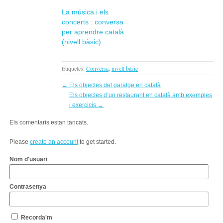
La música i els
concerts : conversa
per aprendre català
(nivell bàsic)
Etiquetes:
Conversa
,
nivell bàsic
←
Els objectes del garatge en català
Els objectes d’un restaurant en català amb exemples
i exercicis
→
Els comentaris estan tancats.
Please
create an account
to get started.
Nom d'usuari
Contrasenya
Recorda'm