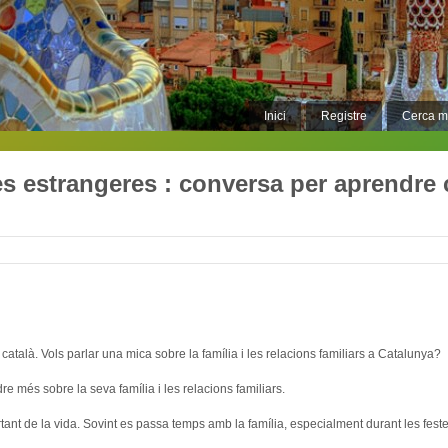
Inici
Registre
Cerca 
es estrangeres : conversa per aprendre c
atalà. Vols parlar una mica sobre la família i les relacions familiars a Catalunya?
re més sobre la seva família i les relacions familiars.
tant de la vida. Sovint es passa temps amb la família, especialment durant les feste