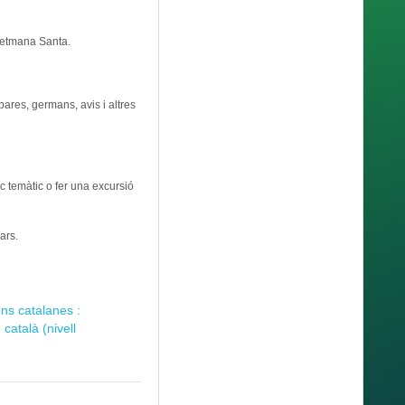
 Setmana Santa.
pares, germans, avis i altres
rc temàtic o fer una excursió
ars.
ions catalanes :
català (nivell