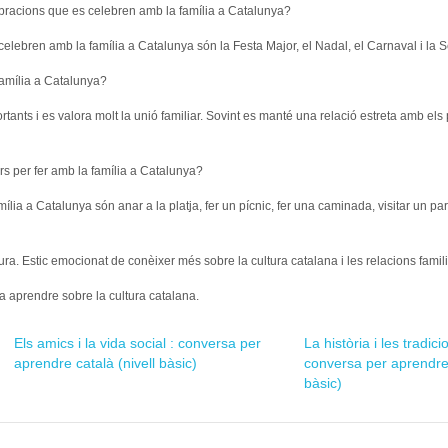
ebracions que es celebren amb la família a Catalunya?
celebren amb la família a Catalunya són la Festa Major, el Nadal, el Carnaval i la
amília a Catalunya?
rtants i es valora molt la unió familiar. Sovint es manté una relació estreta amb els 
rs per fer amb la família a Catalunya?
mília a Catalunya són anar a la platja, fer un pícnic, fer una caminada, visitar un pa
ra. Estic emocionat de conèixer més sobre la cultura catalana i les relacions famili
a aprendre sobre la cultura catalana.
Els amics i la vida social : conversa per
La història i les tradic
aprendre català (nivell bàsic)
conversa per aprendre 
bàsic)