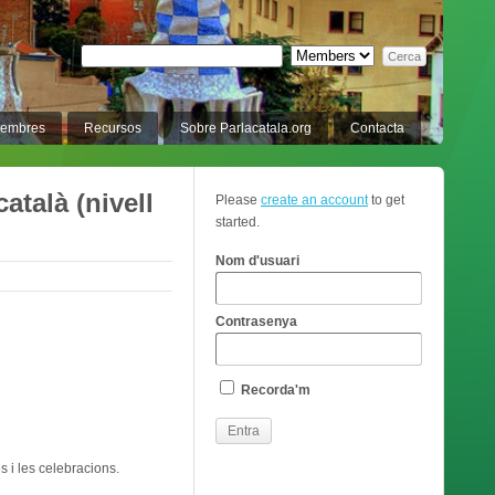
membres
Recursos
Sobre Parlacatala.org
Contacta
atalà (nivell
Please
create an account
to get
started.
Nom d'usuari
Contrasenya
Recorda'm
s i les celebracions.