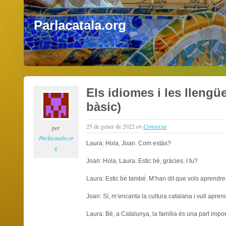
Parlacatala.org
Els idiomes i les llengü
bàsic)
25 de gener de 2022
en
Conversa
per
Parlacatala.or
Laura: Hola, Joan. Com estàs?
g
Joan: Hola, Laura. Estic bé, gràcies. I tu?
Laura: Estic bé també. M’han dit que vols aprendre c
Joan: Sí, m’encanta la cultura catalana i vull aprend
Laura: Bé, a Catalunya, la família és una part impor