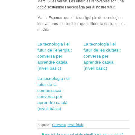
Marc: Sí, és veritat. Les energies renovables són una
opció sostenible i necessària per al nostre futur.
Maria: Esperem que el futur sigui ple de tecnologies
innovadores i sostenibles que millorin la nostra qualitat
de vida.
La tecnologia i el
La tecnologia i el
futur de l’energia :
futur de les ciutats :
conversa per
conversa per
aprendre català
aprendre català
(nivell bàsic)
(nivell bàsic)
La tecnologia i el
futur de la
comunicació :
conversa per
aprendre català
(nivell bàsic)
Etiquetes:
Conversa
,
nivell bàsic
←
Exercici de vocabulari de nivell bàsic en català #4