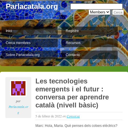
Parlacatala.org
Inici
Registre
Cerca membres
Recursos
Sobre Parlacatala.org
Contacta
Les tecnologies
emergents i el futur :
conversa per aprendre
per
català (nivell bàsic)
Parlacatala.or
g
5 de febrer de 2022
en
Conversa
Marc: Hola, Maria. Què penses dels cotxes elèctrics?