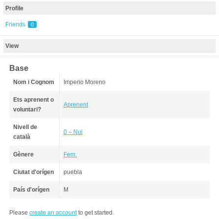
Profile
Friends
0
View
Base
Nom i Cognom
Imperio Moreno
Ets aprenent o
Aprenent
voluntari?
Nivell de
0 – Nul
català
Gènere
Fem.
Ciutat d'orígen
puebla
País d'orígen
M
Please
create an account
to get started.