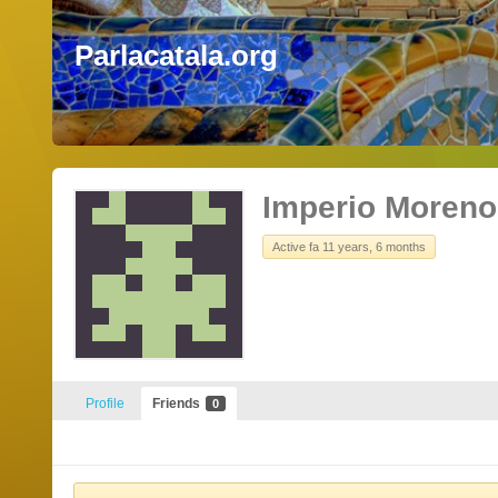
Parlacatala.org
Imperio Moreno
Active fa 11 years, 6 months
Profile
Friends
0