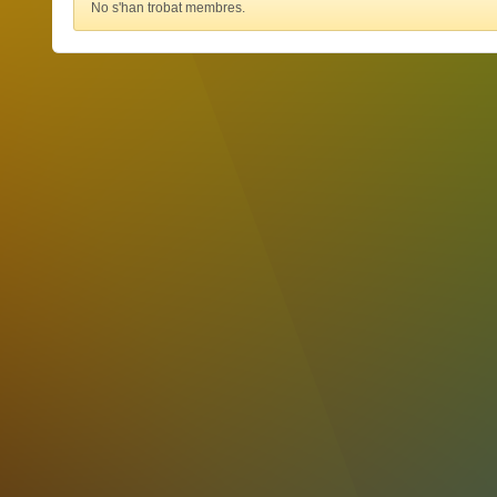
No s'han trobat membres.