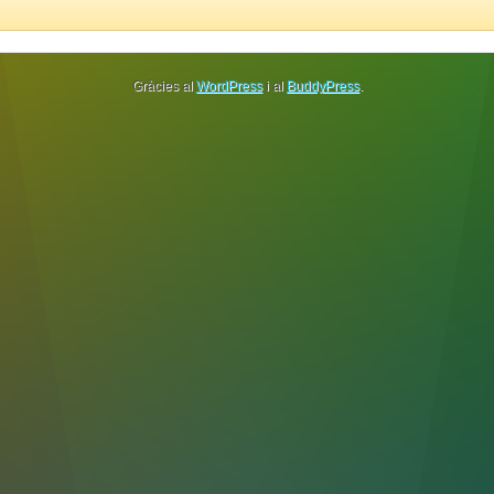
Gràcies al
WordPress
i al
BuddyPress
.