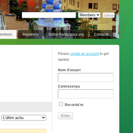
membres
Recursos
Sobre Parlacatala.org
Contacta
Please
create an account
to get
started.
Nom d'usuari
Contrasenya
Recorda'm
: