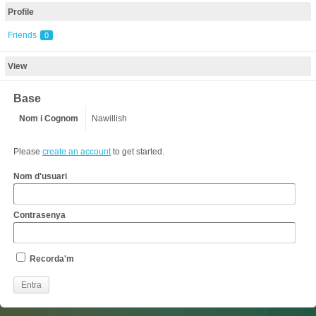
Profile
Friends
0
View
Base
Nom i Cognom
Nawillish
Please
create an account
to get started.
Nom d'usuari
Contrasenya
Recorda'm