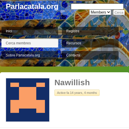
Parlacatala.org
Inici
Registre
Cerca membres
Recursos
Sobre Parlacatala.org
Contacta
Nawillish
Active fa 14 years, 4 months