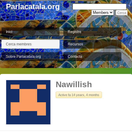
Parlacatala.org
Inici
Registre
Cerca membres
Recursos
Sobre Parlacatala.org
Contacta
Nawillish
Active fa 14 years, 4 months