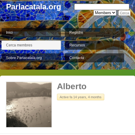
Parlacatala.org
Inici
Registre
Cerca membres
Recursos
Sobre Parlacatala.org
Contacta
Alberto
Active fa 14 years, 4 months