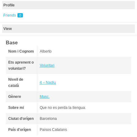
Profile
Friends
0
View
Base
Nom i Cognom
Alberto
Ets aprenent o
Voluntari
voluntari?
Nivell de
4 – Nadiu
català
Gènere
Masc.
Sobre mi
Que no es perda la llengua.
Ciutat d'orígen
Barcelona
País d'orígen
Paisos Catalans