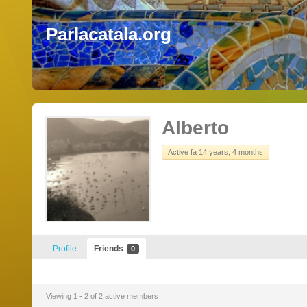
Parlacatala.org
Alberto
Active fa 14 years, 4 months
Profile
Friends
0
Viewing 1 - 2 of 2 active members