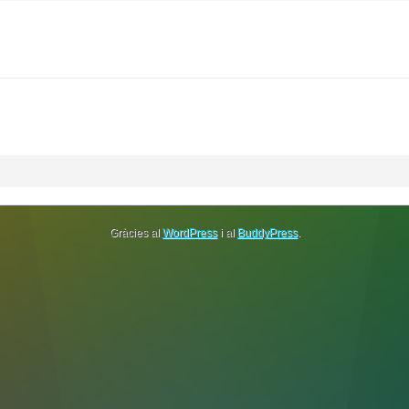
Gràcies al
WordPress
i al
BuddyPress
.