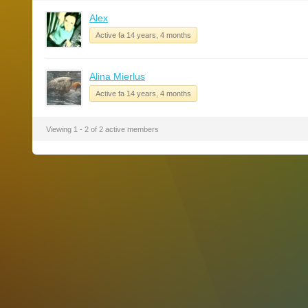
Alex
Active fa 14 years, 4 months
Alina Mierlus
Active fa 14 years, 4 months
Viewing 1 - 2 of 2 active members