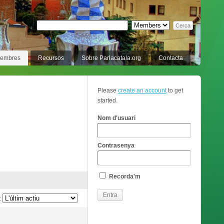
membres
Recursos
Sobre Parlacatala.org
Contacta
Please
create an account
to get
started.
Nom d'usuari
Contrasenya
Recorda'm
: