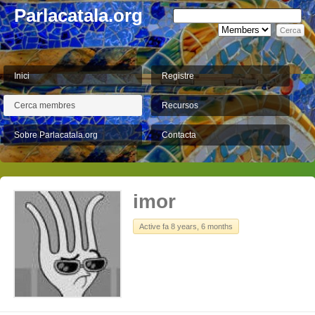
Parlacatala.org
Inici
Registre
Cerca membres
Recursos
Sobre Parlacatala.org
Contacta
imor
Active fa 8 years, 6 months