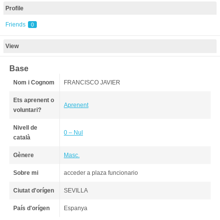
Profile
Friends
0
View
Base
Nom i Cognom
FRANCISCO JAVIER
Ets aprenent o
Aprenent
voluntari?
Nivell de
0 – Nul
català
Gènere
Masc.
Sobre mi
acceder a plaza funcionario
Ciutat d'orígen
SEVILLA
País d'orígen
Espanya