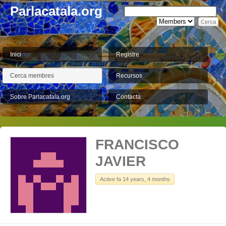
Parlacatala.org
Inici
Registre
Cerca membres
Recursos
Sobre Parlacatala.org
Contacta
FRANCISCO
JAVIER
Active fa 14 years, 4 months