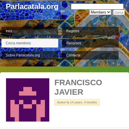
Parlacatala.org
Inici
Registre
Cerca membres
Recursos
Sobre Parlacatala.org
Contacta
FRANCISCO
JAVIER
Active fa 14 years, 4 months