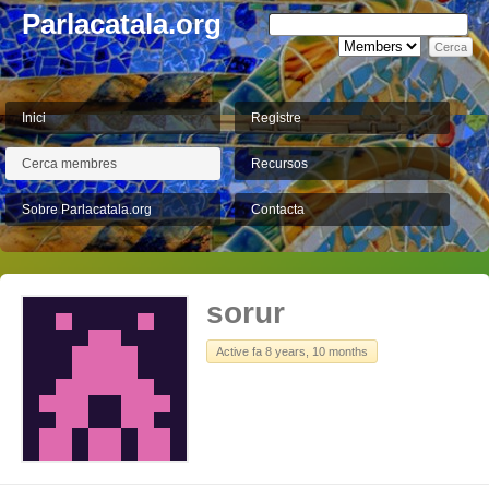
Parlacatala.org
Inici
Registre
Cerca membres
Recursos
Sobre Parlacatala.org
Contacta
sorur
Active fa 8 years, 10 months