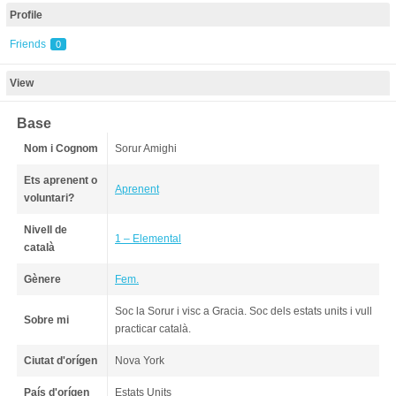
Profile
Friends
0
View
Base
Nom i Cognom
Sorur Amighi
Ets aprenent o
Aprenent
voluntari?
Nivell de
1 – Elemental
català
Gènere
Fem.
Soc la Sorur i visc a Gracia. Soc dels estats units i vull
Sobre mi
practicar català.
Ciutat d'orígen
Nova York
País d'orígen
Estats Units