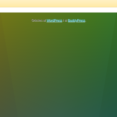
Gràcies al
WordPress
i al
BuddyPress
.