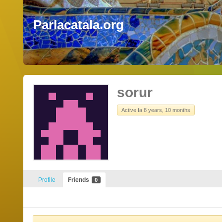
Parlacatala.org
sorur
Active fa 8 years, 10 months
Profile
Friends
0