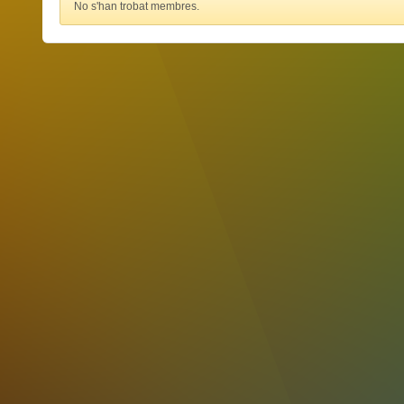
No s'han trobat membres.