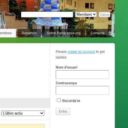
membres
Recursos
Sobre Parlacatala.org
Contacta
Please
create an account
to get
started.
Nom d'usuari
Contrasenya
Recorda'm
: