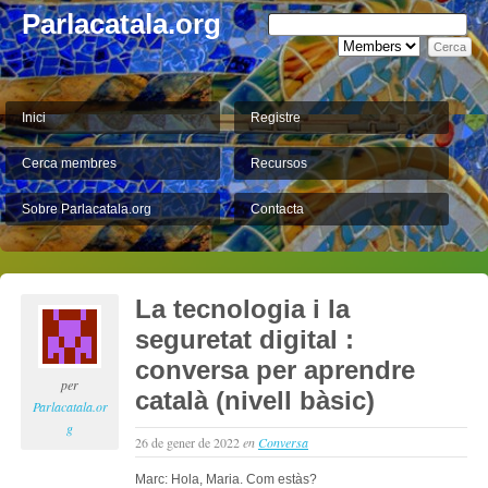
Parlacatala.org
Inici
Registre
Cerca membres
Recursos
Sobre Parlacatala.org
Contacta
La tecnologia i la
seguretat digital :
conversa per aprendre
per
català (nivell bàsic)
Parlacatala.or
g
26 de gener de 2022
en
Conversa
Marc: Hola, Maria. Com estàs?