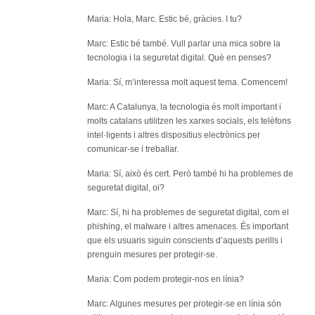
Maria: Hola, Marc. Estic bé, gràcies. I tu?
Marc: Estic bé també. Vull parlar una mica sobre la
tecnologia i la seguretat digital. Què en penses?
Maria: Sí, m’interessa molt aquest tema. Comencem!
Marc: A Catalunya, la tecnologia és molt important i
molts catalans utilitzen les xarxes socials, els telèfons
intel·ligents i altres dispositius electrònics per
comunicar-se i treballar.
Maria: Sí, això és cert. Però també hi ha problemes de
seguretat digital, oi?
Marc: Sí, hi ha problemes de seguretat digital, com el
phishing, el malware i altres amenaces. És important
que els usuaris siguin conscients d’aquests perills i
prenguin mesures per protegir-se.
Maria: Com podem protegir-nos en línia?
Marc: Algunes mesures per protegir-se en línia són