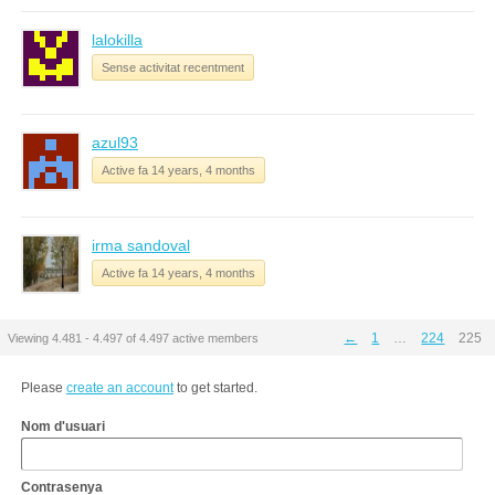
lalokilla
Sense activitat recentment
azul93
Active fa 14 years, 4 months
irma sandoval
Active fa 14 years, 4 months
←
1
…
224
225
Viewing 4.481 - 4.497 of 4.497 active members
Please
create an account
to get started.
Nom d'usuari
Contrasenya